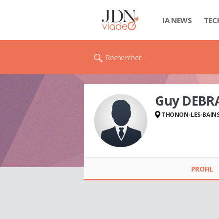
IA NEWS
TEC
Rechercher
Guy DEBR
THONON-LES-BAIN
Guy DEBRAY
PROFIL