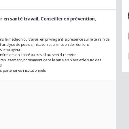
er en santé travail, Conseiller en prévention,
e médecin du travail, en privilégiant la présence sur le terrain de
et analyse de postes, initiation et animation de réunions
des employeurs
nfirmiers en santé au travail au sein du service
établissement, notamment dans la mise en place et le suivi des
ns
es partenaires institutionnels