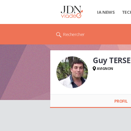
IA NEWS
TEC
Rechercher
Guy TERS
AVIGNON
Guy TERSEUR
PROFIL