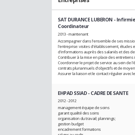
Entreprises
SAT DURANCE LUBERON
- Infirmi
Coordinateur
2013 - maintenant
Accompagner dans l'ensemble de ses missions l
l'entreprise: visites d'établissement, études 
d'informations auprès des salariés et des 
Contribuer à la mise en place des entretiens i
Coordonner le projet de service au sein de l'
contrats pluriannuels d'objectifs et de moye
Assurer la liaison et le contact régulier avec l
EHPAD SSIAD
- CADRE DE SANTE
2012 - 2012
management équipe de soins
garant qualité des soins
organisation du travail; plannings;
gestion budget
encadrement formations
siéger au codir