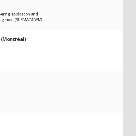
ering: application and
nagement(SNEAM/ANWM)
 (Montréal)