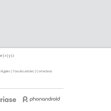
w
x
y
z
 légales
Tous les articles
Corrections