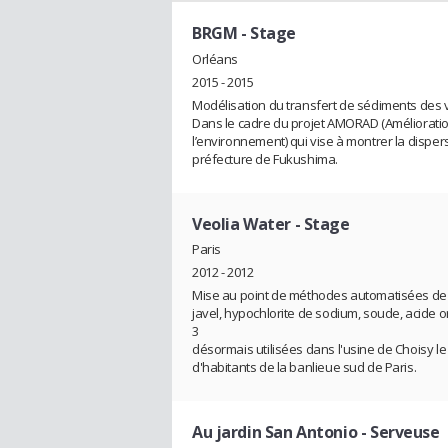
BRGM
- Stage
Orléans
2015 - 2015
Modélisation du transfert de sédiments des 
Dans le cadre du projet AMORAD (Améliorati
l’environnement) qui vise à montrer la dispers
préfecture de Fukushima.
Veolia Water
- Stage
Paris
2012 - 2012
Mise au point de méthodes automatisées de t
javel, hypochlorite de sodium, soude, acide 
3
désormais utilisées dans l'usine de Choisy le 
d'habitants de la banlieue sud de Paris.
Au jardin San Antonio
- Serveuse