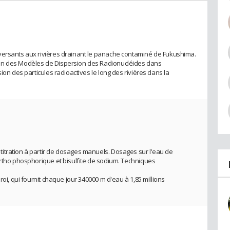
versants aux rivières drainant le panache contaminé de Fukushima.
on des Modèles de Dispersion des Radionucléides dans
ion des particules radioactives le long des rivières dans la
itration à partir de dosages manuels. Dosages sur l'eau de
ortho phosphorique et bisulfite de sodium. Techniques
roi, qui fournit chaque jour 340000 m d'eau à 1,85 millions