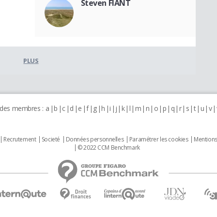
Steven FIANT
PLUS
 des membres :
a
b
c
d
e
f
g
h
i
j
k
l
m
n
o
p
q
r
s
t
u
v
Recrutement
Societé
Données personnelles
Paramétrer les cookies
Mentions
© 2022 CCM Benchmark