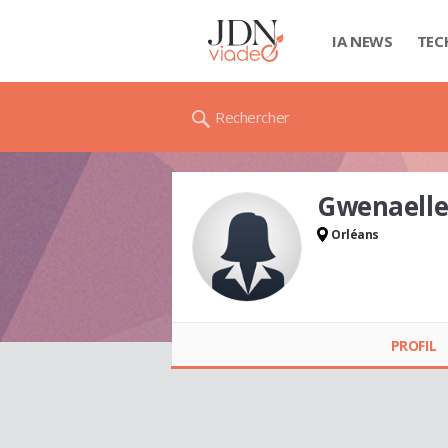
IA NEWS
TEC
Rechercher
Gwenaell
Orléans
Gwenaelle MASSON
PROFIL