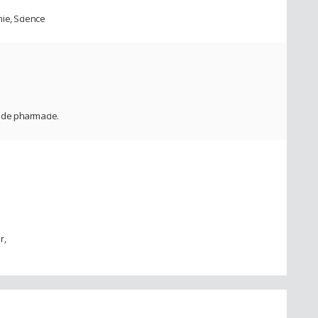
ie, Science
 de pharmacie.
r,