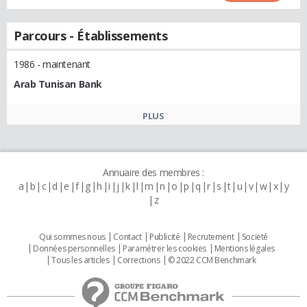
Parcours - Établissements
1986 - maintenant
Arab Tunisan Bank
PLUS
Annuaire des membres :
a
b
c
d
e
f
g
h
i
j
k
l
m
n
o
p
q
r
s
t
u
v
w
x
y
z
Qui sommes nous
Contact
Publicité
Recrutement
Societé
Données personnelles
Paramétrer les cookies
Mentions légales
Tous les articles
Corrections
© 2022 CCM Benchmark