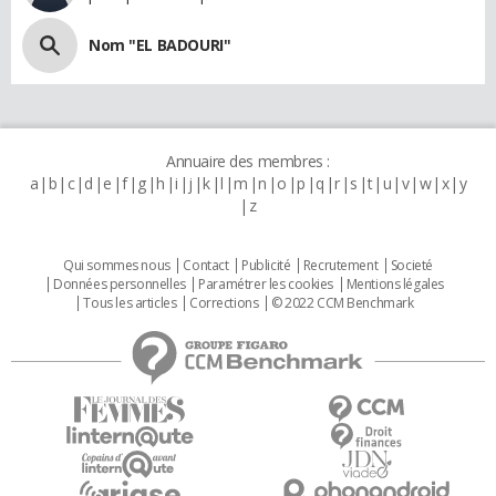
Nom "EL BADOURI"
Annuaire des membres :
a
b
c
d
e
f
g
h
i
j
k
l
m
n
o
p
q
r
s
t
u
v
w
x
y
z
Qui sommes nous
Contact
Publicité
Recrutement
Societé
Données personnelles
Paramétrer les cookies
Mentions légales
Tous les articles
Corrections
© 2022 CCM Benchmark