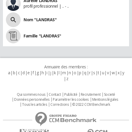
Aurélie LANDRAS
profil professionnel | .. - ..
Nom "LANDRAS"
Famille "LANDRAS"
Annuaire des membres :
a
b
c
d
e
f
g
h
i
j
k
l
m
n
o
p
q
r
s
t
u
v
w
x
y
z
Qui sommes nous
Contact
Publicité
Recrutement
Societé
Données personnelles
Paramétrer les cookies
Mentions légales
Tous les articles
Corrections
© 2022 CCM Benchmark