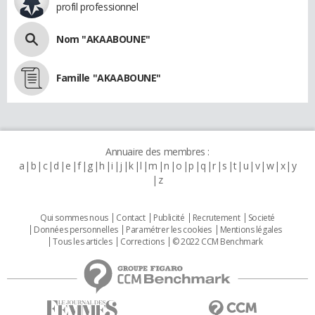
profil professionnel
Nom "AKAABOUNE"
Famille "AKAABOUNE"
Annuaire des membres :
a
b
c
d
e
f
g
h
i
j
k
l
m
n
o
p
q
r
s
t
u
v
w
x
y
z
Qui sommes nous
Contact
Publicité
Recrutement
Societé
Données personnelles
Paramétrer les cookies
Mentions légales
Tous les articles
Corrections
© 2022 CCM Benchmark