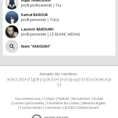
Hajer FARROUKH
profil professionnel | Fss -
Kamal BAROUK
profil personnel | TOUL
Laurent BAROUKH
profil personnel | LE BLANC MESNIL
Nom "FAROUKH"
Annuaire des membres :
a
b
c
d
e
f
g
h
i
j
k
l
m
n
o
p
q
r
s
t
u
v
w
x
y
z
Qui sommes nous
Contact
Publicité
Recrutement
Societé
Données personnelles
Paramétrer les cookies
Mentions légales
Tous les articles
Corrections
© 2022 CCM Benchmark