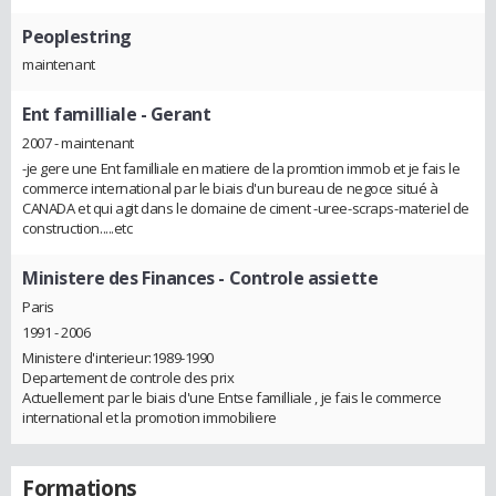
Peoplestring
maintenant
Ent familliale
- Gerant
2007 - maintenant
-je gere une Ent familliale en matiere de la promtion immob et je fais le
commerce international par le biais d'un bureau de negoce situé à
CANADA et qui agit dans le domaine de ciment -uree-scraps-materiel de
construction.....etc
Ministere des Finances
- Controle assiette
Paris
1991 - 2006
Ministere d'interieur:1989-1990
Departement de controle des prix
Actuellement par le biais d'une Entse familliale , je fais le commerce
international et la promotion immobiliere
Formations