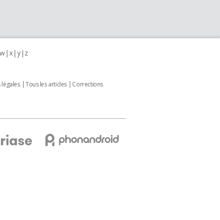
w
x
y
z
 légales
Tous les articles
Corrections