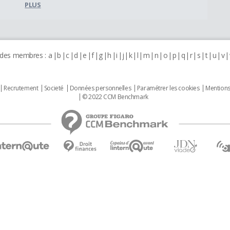
PLUS
 des membres :
a
b
c
d
e
f
g
h
i
j
k
l
m
n
o
p
q
r
s
t
u
v
Recrutement
Societé
Données personnelles
Paramétrer les cookies
Mentions
© 2022 CCM Benchmark