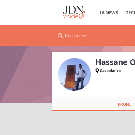
IA NEWS
TEC
Rechercher
Hassane
Casablanca
Hassane OUHANNA
PROFIL