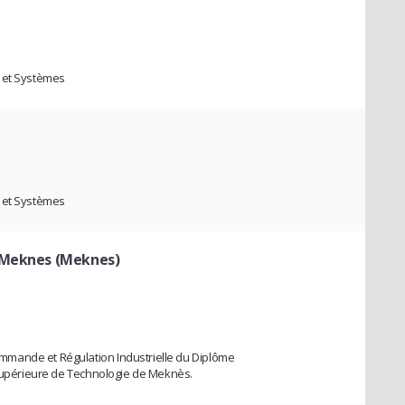
e et Systèmes
e et Systèmes
e Meknes (Meknes)
mande et Régulation Industrielle du Diplôme
 Supérieure de Technologie de Meknès.