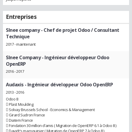
Entreprises
Slnee company
- Chef de projet Odoo / Consultant
Technique
2017 - maintenant
Slnee Company
- Ingénieur développeur Odoo
OpenERP
2016 - 2017
Audaxis
- Ingénieur développeur Odoo OpenERP
2013 - 2016
Odoo 8
 Plast Moulding
 Solvay Brussels School - Economics & Management
 Girard Sudron France
 Diatem France
 Fondation 30 million d’amis ( Migration de OpenERP 6.1 à Odoo 8 )
 Davidt's maroquinier ( Migration de OpenERP 7 à Odoo 8 )