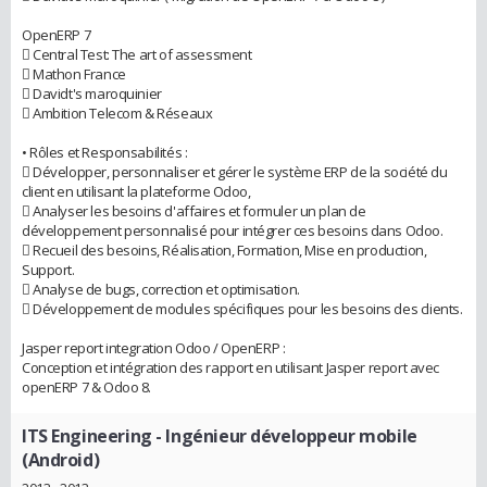
OpenERP 7
 Central Test: The art of assessment
 Mathon France
 Davidt's maroquinier
 Ambition Telecom & Réseaux
• Rôles et Responsabilités :
 Développer, personnaliser et gérer le système ERP de la société du
client en utilisant la plateforme Odoo,
 Analyser les besoins d'affaires et formuler un plan de
développement personnalisé pour intégrer ces besoins dans Odoo.
 Recueil des besoins, Réalisation, Formation, Mise en production,
Support.
 Analyse de bugs, correction et optimisation.
 Développement de modules spécifiques pour les besoins des clients.
Jasper report integration Odoo / OpenERP :
Conception et intégration des rapport en utilisant Jasper report avec
openERP 7 & Odoo 8.
ITS Engineering
- Ingénieur développeur mobile
(Android)