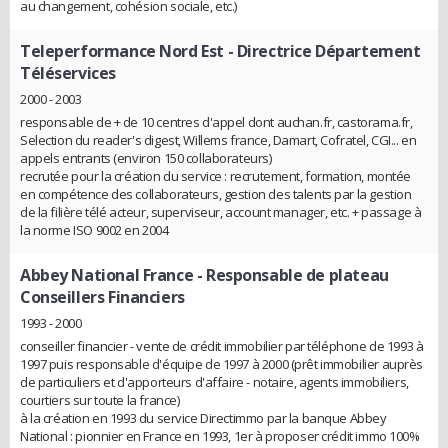
au changement, cohésion sociale, etc.)
Teleperformance Nord Est
- Directrice Département
Téléservices
2000 - 2003
responsable de + de 10 centres d'appel dont auchan.fr, castorama.fr,
Selection du reader's digest, Willems france, Damart, Cofratel, CGI... en
appels entrants (environ 150 collaborateurs)
recrutée pour la création du service : recrutement, formation, montée
en compétence des collaborateurs, gestion des talents par la gestion
de la filière télé acteur, superviseur, account manager, etc. + passage à
la norme ISO 9002 en 2004
Abbey National France
- Responsable de plateau
Conseillers Financiers
1993 - 2000
conseiller financier - vente de crédit immobilier par téléphone de 1993 à
1997 puis responsable d'équipe de 1997 à 2000 (prêt immobilier auprès
de particuliers et d'apporteurs d'affaire - notaire, agents immobiliers,
courtiers sur toute la france)
à la création en 1993 du service Directimmo par la banque Abbey
National : pionnier en France en 1993, 1er à proposer crédit immo 100%