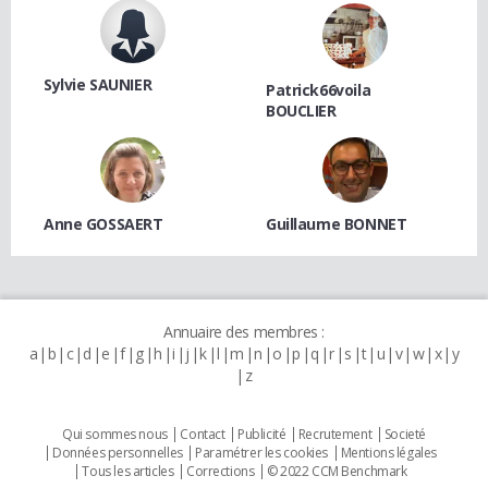
Sylvie SAUNIER
Patrick66voila
BOUCLIER
Anne GOSSAERT
Guillaume BONNET
Annuaire des membres :
a
b
c
d
e
f
g
h
i
j
k
l
m
n
o
p
q
r
s
t
u
v
w
x
y
z
Qui sommes nous
Contact
Publicité
Recrutement
Societé
Données personnelles
Paramétrer les cookies
Mentions légales
Tous les articles
Corrections
© 2022 CCM Benchmark