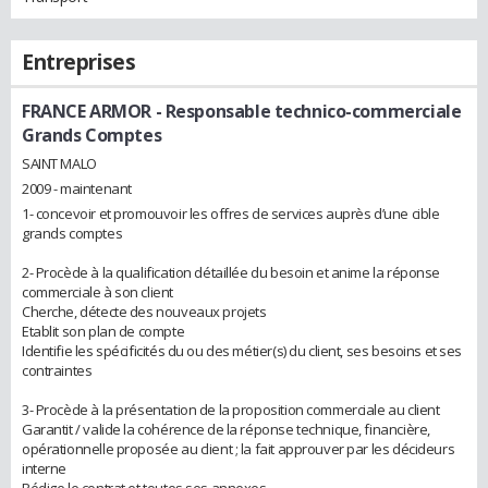
Entreprises
FRANCE ARMOR
- Responsable technico-commerciale
Grands Comptes
SAINT MALO
2009 - maintenant
1- concevoir et promouvoir les offres de services auprès d’une cible
grands comptes
2- Procède à la qualification détaillée du besoin et anime la réponse
commerciale à son client
Cherche, détecte des nouveaux projets
Etablit son plan de compte
Identifie les spécificités du ou des métier(s) du client, ses besoins et ses
contraintes
3- Procède à la présentation de la proposition commerciale au client
Garantit / valide la cohérence de la réponse technique, financière,
opérationnelle proposée au client ; la fait approuver par les décideurs
interne
Rédige le contrat et toutes ses annexes.