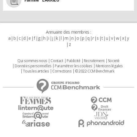
Annuaire des membres :
a
b
c
d
e
f
g
h
i
j
k
l
m
n
o
p
q
r
s
t
u
v
w
x
y
z
Qui sommes nous
Contact
Publicité
Recrutement
Societé
Données personnelles
Paramétrer les cookies
Mentions légales
Tous les articles
Corrections
© 2022 CCM Benchmark