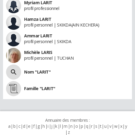
Myriam LARIT
profil professionnel
Hamza LARIT
profil personnel | SKIKDA(AIN KECHERA)
Ammar LARIT
profil personnel | SKIKDA
Michèle LARIS
profil personnel | TUCHAN
Nom "LARIT"
Famille "LARIT"
Annuaire des membres :
a
b
c
d
e
f
g
h
i
j
k
l
m
n
o
p
q
r
s
t
u
v
w
x
y
z