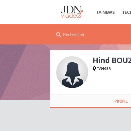
IA NEWS
TEC
Rechercher
Hind BOU
TANGER
Hind BOUZOUBAA
PROFIL