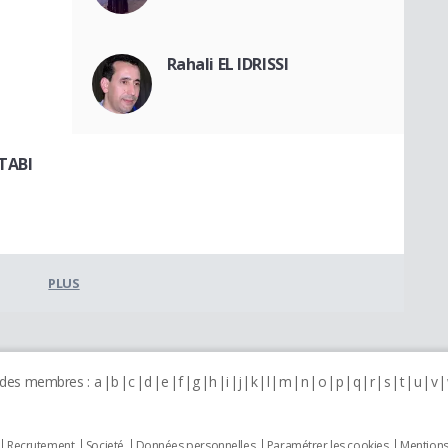
Rahali EL IDRISSI
TABI
PLUS
 des membres :
a
b
c
d
e
f
g
h
i
j
k
l
m
n
o
p
q
r
s
t
u
v
Recrutement
Societé
Données personnelles
Paramétrer les cookies
Mentions