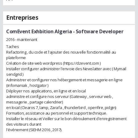
Entreprises
ComEvent Exhbition Algeria
- Software Developer
2016 - maintenant
Taches
Refactoring , du code et l'ajouter des nouvelle fonctionnalité au
plateforme
Création de site web wordpress (https://dzevent.com )
Installer configurer administrer l'envoie des Newslatter avec ( Mymail
sendgrid )
Administrer et configurer nos hébergement et messagerie en ligne
(infomaniak , hostgator )
Déployer nos applications, en ligne et en local
administre et configure nos serveur (Gateway , serveur web ,
messagerie , partage calendrier)
en local (Clearos 7, lamp, Zarafa , thunderbird , openfire, pidgin)
Formation, assistance au personnel et support technique.
Installer le réseau et Veiller sur le bon déroulement d'enregistrement
des visiteurs durant
l'événement (SIEHM 2016 , 2017).