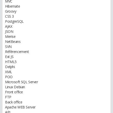
MVC
Hibernate
Groovy
CSS 3
PostgreSQL
AJAX
JSON
Merise
NetBeans
SVN
Référencement
Ext JS
HTML5
Delphi
XML
POO
Microsoft SQL Server
Linux Debian
Front office
FTP
Back office
Apache WEB Server
API