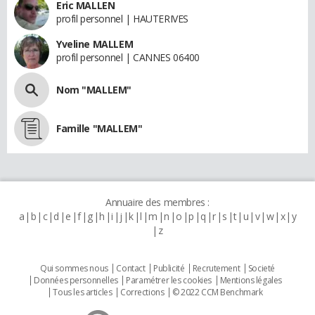
Eric MALLEN
profil personnel | HAUTERIVES
Yveline MALLEM
profil personnel | CANNES 06400
Nom "MALLEM"
Famille "MALLEM"
Annuaire des membres :
a
b
c
d
e
f
g
h
i
j
k
l
m
n
o
p
q
r
s
t
u
v
w
x
y
z
Qui sommes nous
Contact
Publicité
Recrutement
Societé
Données personnelles
Paramétrer les cookies
Mentions légales
Tous les articles
Corrections
© 2022 CCM Benchmark