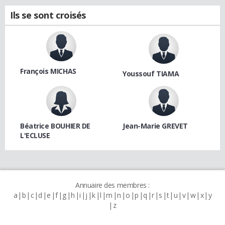
Ils se sont croisés
François MICHAS
Youssouf TIAMA
Béatrice BOUHIER DE
Jean-Marie GREVET
L'ECLUSE
Annuaire des membres :
a
b
c
d
e
f
g
h
i
j
k
l
m
n
o
p
q
r
s
t
u
v
w
x
y
z