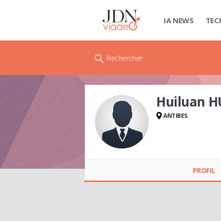
IA NEWS
TEC
Rechercher
Huiluan 
ANTIBES
Huiluan HUANG
PROFIL