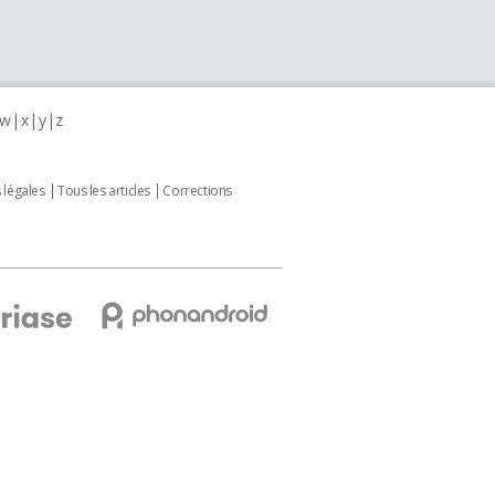
w
x
y
z
 légales
Tous les articles
Corrections