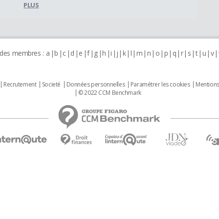
PLUS
 des membres :
a
b
c
d
e
f
g
h
i
j
k
l
m
n
o
p
q
r
s
t
u
v
Recrutement
Societé
Données personnelles
Paramétrer les cookies
Mentions
© 2022 CCM Benchmark