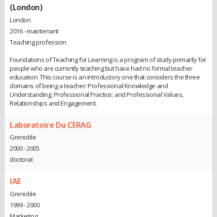
(London)
London
2016 - maintenant
Teaching profession
Foundations of Teaching for Learning is a program of study primarily for
people who are currently teaching but have had no formal teacher
education. This course is an introductory one that considers the three
domains of being a teacher: Professional Knowledge and
Understanding; Professional Practice; and Professional Values,
Relationships and Engagement.
Laboratoire Du CERAG
Grenoble
2000 - 2005
doctorat
IAE
Grenoble
1999 - 2000
Marketing