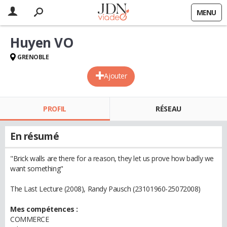
MENU
Huyen VO
GRENOBLE
Ajouter
PROFIL
RÉSEAU
En résumé
"Brick walls are there for a reason, they let us prove how badly we
want something"
The Last Lecture (2008), Randy Pausch (23101960-25072008)
Mes compétences :
COMMERCE