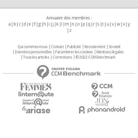
Annuaire des membres :
a
b
c
d
e
f
g
h
i
j
k
l
m
n
o
p
q
r
s
t
u
v
w
x
y
z
Qui sommes nous
Contact
Publicité
Recrutement
Societé
Données personnelles
Paramétrer les cookies
Mentions légales
Tous les articles
Corrections
© 2022 CCM Benchmark