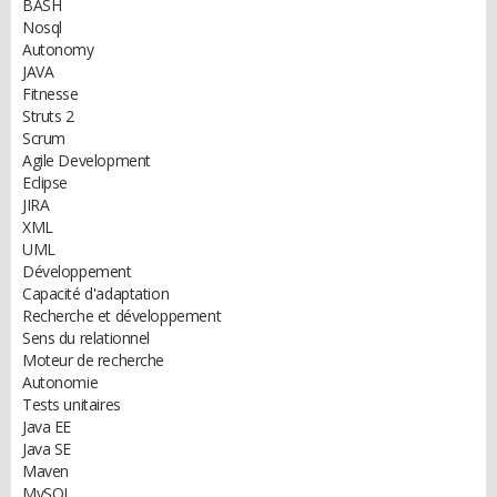
BASH
Nosql
Autonomy
JAVA
Fitnesse
Struts 2
Scrum
Agile Development
Eclipse
JIRA
XML
UML
Développement
Capacité d'adaptation
Recherche et développement
Sens du relationnel
Moteur de recherche
Autonomie
Tests unitaires
Java EE
Java SE
Maven
MySQL