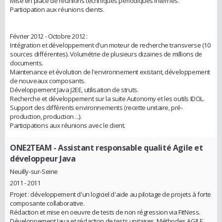
Mise en place de réunions techniques périodiques internes.
Participation aux réunions clients.
Février 2012 - Octobre 2012 :
Intégration et développement d'un moteur de recherche transverse (10
sources différentes). Volumétrie de plusieurs dizaines de millions de
documents.
Maintenance et évolution de l'environnement existant, développement
de nouveaux composants.
Développement Java J2EE, utilisation de struts.
Recherche et développement sur la suite Autonomy et les outils IDOL.
Support des différents environnements (recette unitaire, pré-
production, production ...).
Participations aux réunions avec le client.
ONE2TEAM
- Assistant responsable qualité Agile et
développeur Java
Neuilly-sur-Seine
2011 - 2011
Projet : développement d'un logiciel d'aide au pilotage de projets à forte
composante collaborative.
Rédaction et mise en oeuvre de tests de non régression via FitNess.
Développement Java et rédaction de tests unitaires. Méthodes AGILE