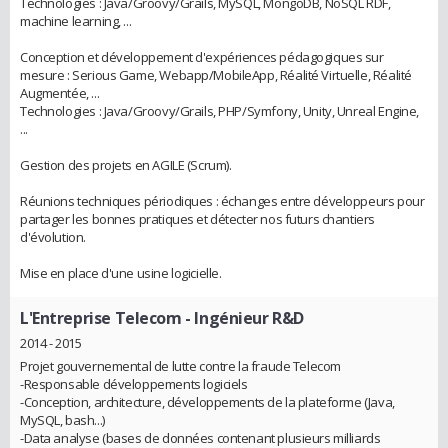
Technologies : Java/Groovy/Grails, MySQL, MongoDB, NoSQL RDF,
machine learning, ...
Conception et développement d'expériences pédagogiques sur
mesure : Serious Game, Webapp/MobileApp, Réalité Virtuelle, Réalité
Augmentée, ...
Technologies : Java/Groovy/Grails, PHP/Symfony, Unity, Unreal Engine,
...
Gestion des projets en AGILE (Scrum).
Réunions techniques périodiques : échanges entre développeurs pour
partager les bonnes pratiques et détecter nos futurs chantiers
d'évolution.
Mise en place d'une usine logicielle.
L'Entreprise Telecom
- Ingénieur R&D
2014 - 2015
Projet gouvernemental de lutte contre la fraude Telecom
-Responsable développements logiciels
-Conception, architecture, développements de la plateforme (Java,
MySQL, bash...)
-Data analyse (bases de données contenant plusieurs milliards