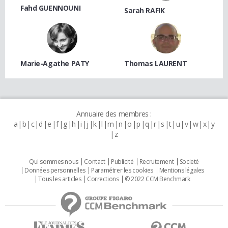
Fahd GUENNOUNI
Sarah RAFIK
Marie-Agathe PATY
Thomas LAURENT
Annuaire des membres :
a
b
c
d
e
f
g
h
i
j
k
l
m
n
o
p
q
r
s
t
u
v
w
x
y
z
Qui sommes nous
Contact
Publicité
Recrutement
Societé
Données personnelles
Paramétrer les cookies
Mentions légales
Tous les articles
Corrections
© 2022 CCM Benchmark