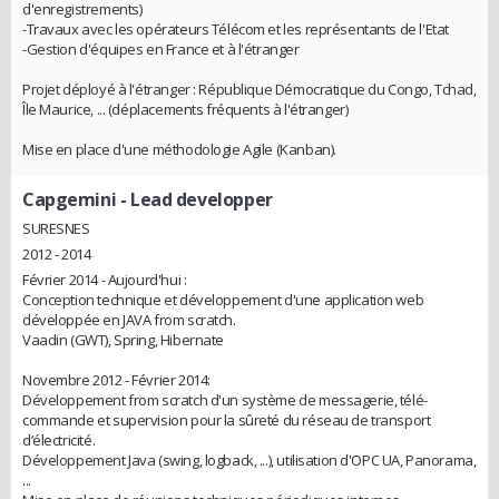
d'enregistrements)
-Travaux avec les opérateurs Télécom et les représentants de l'Etat
-Gestion d'équipes en France et à l'étranger
Projet déployé à l'étranger : République Démocratique du Congo, Tchad,
Île Maurice, ... (déplacements fréquents à l'étranger)
Mise en place d'une méthodologie Agile (Kanban).
Capgemini
- Lead developper
SURESNES
2012 - 2014
Février 2014 - Aujourd'hui :
Conception technique et développement d'une application web
développée en JAVA from scratch.
Vaadin (GWT), Spring, Hibernate
Novembre 2012 - Février 2014:
Développement from scratch d'un système de messagerie, télé-
commande et supervision pour la sûreté du réseau de transport
d’électricité.
Développement Java (swing, logback, ...), utilisation d'OPC UA, Panorama,
...