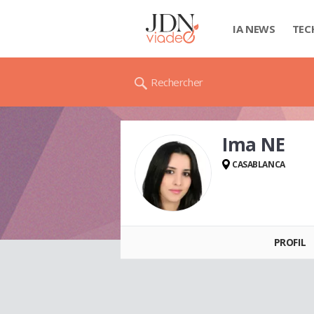
IA NEWS
TEC
Rechercher
Ima NE
CASABLANCA
Ima NE
PROFIL