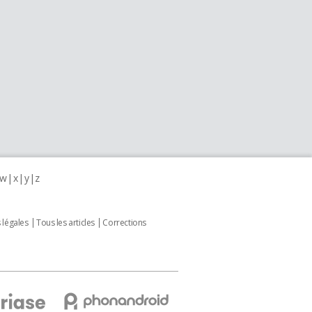
w
x
y
z
 légales
Tous les articles
Corrections