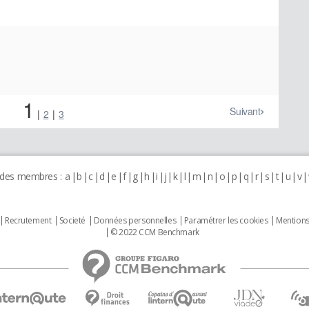
1
Suivant
2
3
 des membres :
a
b
c
d
e
f
g
h
i
j
k
l
m
n
o
p
q
r
s
t
u
v
Recrutement
Societé
Données personnelles
Paramétrer les cookies
Mentions
© 2022 CCM Benchmark