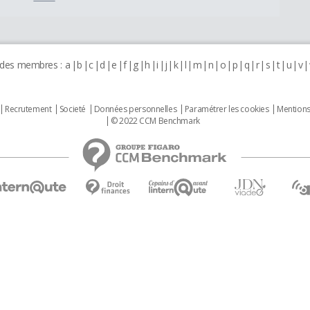
 des membres :
a
b
c
d
e
f
g
h
i
j
k
l
m
n
o
p
q
r
s
t
u
v
Recrutement
Societé
Données personnelles
Paramétrer les cookies
Mentions
© 2022 CCM Benchmark