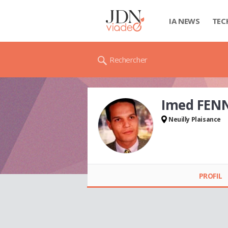
IA NEWS
TEC
Rechercher
Imed FEN
Neuilly Plaisance
Imed FENNIRA
PROFIL