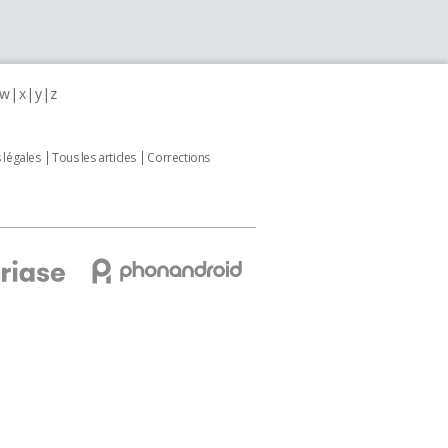
w
x
y
z
 légales
Tous les articles
Corrections