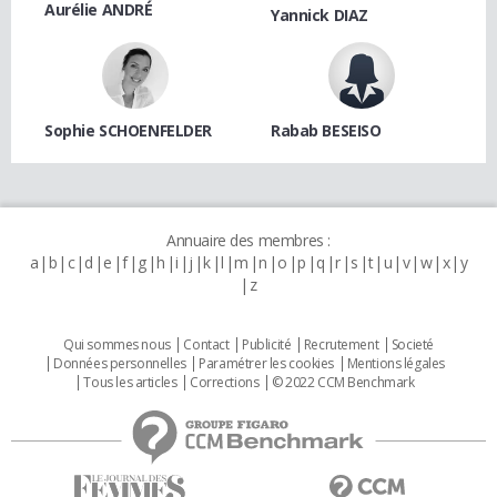
Aurélie ANDRÉ
Yannick DIAZ
Sophie SCHOENFELDER
Rabab BESEISO
Annuaire des membres :
a
b
c
d
e
f
g
h
i
j
k
l
m
n
o
p
q
r
s
t
u
v
w
x
y
z
Qui sommes nous
Contact
Publicité
Recrutement
Societé
Données personnelles
Paramétrer les cookies
Mentions légales
Tous les articles
Corrections
© 2022 CCM Benchmark