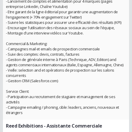
- Lancement de comptes et alimentation pour 4 marques (pages
entreprise Linkedin, Chaîne Youtube)
- Etre garant de la ligne éditorial pour garantir une augmentation de
l'engagement (+ 70% engagement sur Twitter)
- Suivre les statistiques pour assurer une efficacité des résultats (KPI)
- Encourager l'utilisation des réseaux sociaux au sein de l'équipe,
- Montage d'une interview vidéos sur Youtube.
Commercial & Marketing:
- Campagnes mail et emails de prospection commerciale
- Suivi des comptes: devis, contrats, factures
- Gestion de générale interne à Paris (Technique, ADV, Edition) and
agents commerciaux internationaux (Italie, Espagne, Allemagne, Chine)
- Veille: selection and et opérations de prospection sur les salons
concurrents
- Gestion CRM (Salesforce.com)
Service Client:
- Participation au recrutement de stagiaire et management de ses
activités
- Campagne emailing / phoning, cible: leaders, anciens, nouveaux et
étrangers
Reed Exhibitions
- Assistante Commerciale