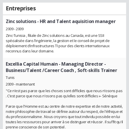
Entreprises
Zinc solutions
- HR and Talent aquisition manager
2009 - 2009
Zinc-Tunisia , filiale de Zinc solutions au Canada, est une SSII
spécialisée dans l’ingénierie, la gestion et le conseil de projet de
déploiement d’infrastructures TI pour des clients internationaux
reconnus dans leur domaine.
Excellia Capital Humain
- Managing Director -
Business/Talent /Career Coach , Soft-skills Trainer
Tunis
2009 - maintenant
"Ce n’est pas parce que les choses sont difficiles que nous n’osons pas
. C’est parce que nous n’osons pas qu’elles sont difficiles »- Sénèque
Parce que l'Homme est au centre de notre expertise et de notre activité,
notre philosophie de travail se définie autour du respect, de l'éthique et
du professionnalisme . Nous croyons que tout individu possède en lui
toutes les ressources pour arriver à se distinguer et réussir . Il suffit qu'il
prenne conscience de son potentiel .