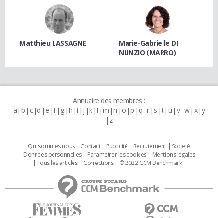
Matthieu LASSAGNE
Marie-Gabrielle DI
NUNZIO (MARRO)
Annuaire des membres :
a
b
c
d
e
f
g
h
i
j
k
l
m
n
o
p
q
r
s
t
u
v
w
x
y
z
Qui sommes nous
Contact
Publicité
Recrutement
Societé
Données personnelles
Paramétrer les cookies
Mentions légales
Tous les articles
Corrections
© 2022 CCM Benchmark