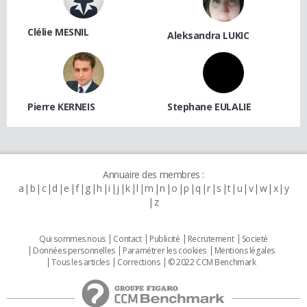
Clélie MESNIL
Aleksandra LUKIC
Pierre KERNEIS
Stephane EULALIE
Annuaire des membres :
a
b
c
d
e
f
g
h
i
j
k
l
m
n
o
p
q
r
s
t
u
v
w
x
y
z
Qui sommes nous
Contact
Publicité
Recrutement
Societé
Données personnelles
Paramétrer les cookies
Mentions légales
Tous les articles
Corrections
© 2022 CCM Benchmark