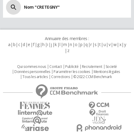
Nom "CRETEGNY"
Annuaire des membres :
a
b
c
d
e
f
g
h
i
j
k
l
m
n
o
p
q
r
s
t
u
v
w
x
y
z
Qui sommes nous
Contact
Publicité
Recrutement
Societé
Données personnelles
Paramétrer les cookies
Mentions légales
Tous les articles
Corrections
© 2022 CCM Benchmark