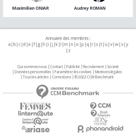
Maximilien ONIAR
Audrey ROMAN
Annuaire des membres :
a
b
c
d
e
f
g
h
i
j
k
l
m
n
o
p
q
r
s
t
u
v
w
x
y
z
Qui sommes nous
Contact
Publicité
Recrutement
Societé
Données personnelles
Paramétrer les cookies
Mentions légales
Tous les articles
Corrections
© 2022 CCM Benchmark