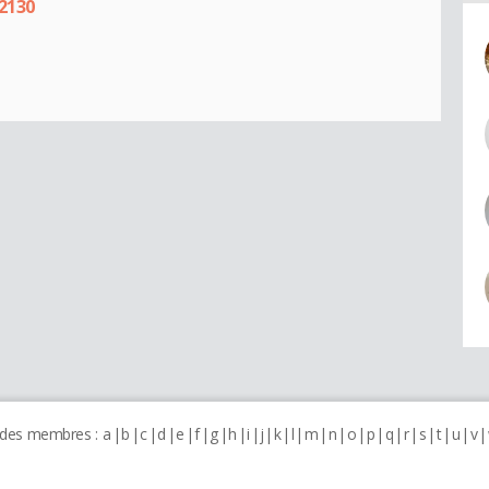
2130
 des membres :
a
b
c
d
e
f
g
h
i
j
k
l
m
n
o
p
q
r
s
t
u
v