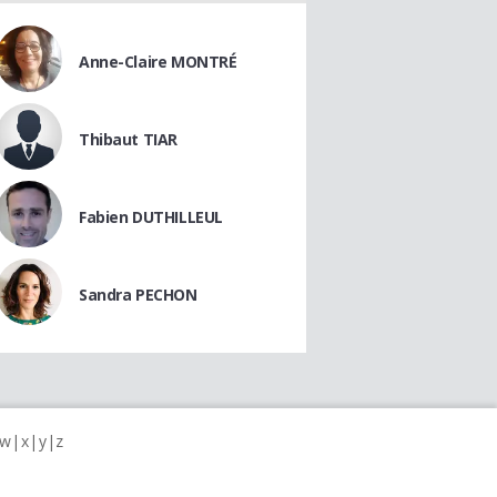
Anne-Claire MONTRÉ
Thibaut TIAR
Fabien DUTHILLEUL
Sandra PECHON
w
x
y
z