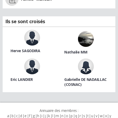
Ils se sont croisés
Herve SAGODIRA
Nathalie MM
Eric LANDIER
Gabrielle DE NADAILLAC
(COSNAC)
Annuaire des membres :
a
b
c
d
e
f
g
h
i
j
k
l
m
n
o
p
q
r
s
t
u
v
w
x
y