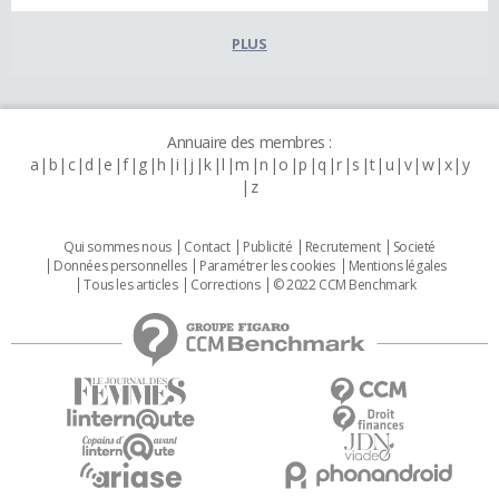
PLUS
Annuaire des membres :
a
b
c
d
e
f
g
h
i
j
k
l
m
n
o
p
q
r
s
t
u
v
w
x
y
z
Qui sommes nous
Contact
Publicité
Recrutement
Societé
Données personnelles
Paramétrer les cookies
Mentions légales
Tous les articles
Corrections
© 2022 CCM Benchmark