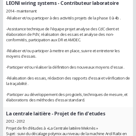
LEONI wiring systems
- Contributeur laboratoire
2014 - maintenant
-Réaliser et/ou participer à des activités projets de la phase 0 à 4b .
-Assistance technique de l'équipe projet analyse des CdC client et
élaboration de PdV, réalisation des essais et analyse des non-
conformités, participation aux DR et AMDEC.
-Réaliser et/ou participer à mettre en place, suivre et entretenir les
moyens d'essais.
-Participer et/ou réaliser la définition des nouveaux moyens d'essai .
-Réalisation des essais, rédaction des rapports d'essai et vérification de
la traçabilité .
-Participer au développement des progiciels, techniques de mesure, et
élaborations des méthodes d'essai standard.
La centrale laitière
- Projet de fin d'etudes
2012 - 2012
Projet de fin d’études à «La Centrale laitière Meknès »
Sujet : suivi du décalage polymix au niveau de la machine Arcil Raïbi en