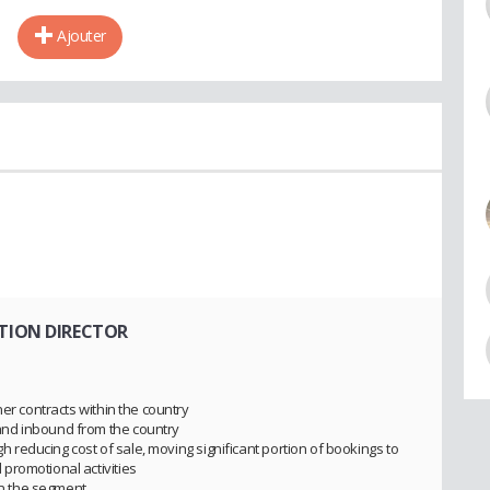
Ajouter
UTION DIRECTOR
ner contracts within the country
nd inbound from the country
gh reducing cost of sale, moving significant portion of bookings to
promotional activities
hin the segment