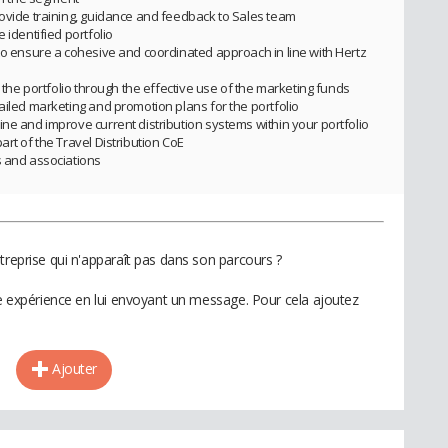
rovide training, guidance and feedback to Sales team
 identified portfolio
 to ensure a cohesive and coordinated approach in line with Hertz
d the portfolio through the effective use of the marketing funds
ailed marketing and promotion plans for the portfolio
ne and improve current distribution systems within your portfolio
art of the Travel Distribution CoE
s and associations
treprise qui n'apparaît pas dans son parcours ?
te expérience en lui envoyant un message. Pour cela ajoutez
Ajouter