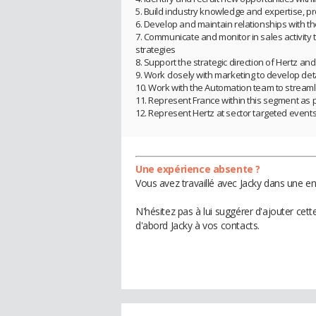
5. Build industry knowledge and expertise, p
6. Develop and maintain relationships with the
7. Communicate and monitor in sales activity
strategies
8. Support the strategic direction of Hertz an
9. Work closely with marketing to develop det
10. Work with the Automation team to streamli
11. Represent France within this segment as p
12. Represent Hertz at sector targeted event
Une expérience absente ?
Vous avez travaillé avec Jacky dans une en
N'hésitez pas à lui suggérer d'ajouter cet
d'abord Jacky à vos contacts.