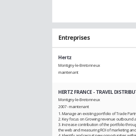
Entreprises
Hertz
Montigny-le-Bretonneux
maintenant
HERTZ FRANCE
- TRAVEL DISTRIB
Montigny-le-Bretonneux
2007 - maintenant
1. Manage an existing portfolio of Trade Part
2. Key focus on Growing revenue outbound a
3. Increase contribution of the portfolio throu
the web and measuring ROI of marketing and 
4. Identify and recruit new opportunities wit