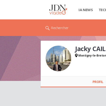
IA NEWS
TEC
Rechercher
Jacky CAI
Montigny-le-Breto
PROFIL
Jacky CAILLEAU