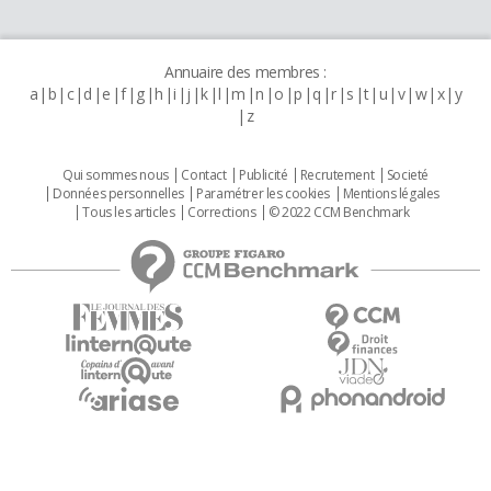
Annuaire des membres :
a
b
c
d
e
f
g
h
i
j
k
l
m
n
o
p
q
r
s
t
u
v
w
x
y
z
Qui sommes nous
Contact
Publicité
Recrutement
Societé
Données personnelles
Paramétrer les cookies
Mentions légales
Tous les articles
Corrections
© 2022 CCM Benchmark