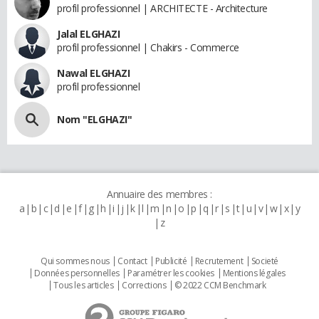
profil professionnel | ARCHITECTE - Architecture
Jalal ELGHAZI
profil professionnel | Chakirs - Commerce
Nawal ELGHAZI
profil professionnel
Nom "ELGHAZI"
Annuaire des membres :
a
b
c
d
e
f
g
h
i
j
k
l
m
n
o
p
q
r
s
t
u
v
w
x
y
z
Qui sommes nous
Contact
Publicité
Recrutement
Societé
Données personnelles
Paramétrer les cookies
Mentions légales
Tous les articles
Corrections
© 2022 CCM Benchmark