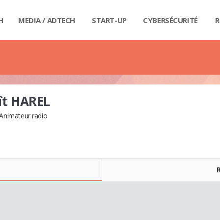
H
MEDIA / ADTECH
START-UP
CYBERSÉCURITÉ
R
BIG
CAR
FI
IND
E-R
IOT
MA
PA
QU
RET
SE
SM
WE
MA
LIV
GUI
GUI
GUI
GUI
GUI
GU
GUI
BUD
PRI
DIC
DIC
DIC
DI
DI
DIC
ît HAREL
Animateur radio