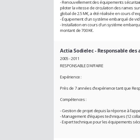
- Renouvellement des équipements sécuritaire
piloter la vitesse de circulation des rames su
global de 2.5 M€, a été réalisée en cours d'ex
- Équipement d'un système embarqué de vidé
- Installation en cours d'un système embarq
montant de 700 K€.
Actia Sodielec
- Responsable des a
2005 - 2011
RESPONSABLE D’AFFAIRE
Expérience :
Près de 7 années d’expérience tant que Resp
Compétences :
- Gestion de projet depuis la réponse à l’appel
- Management d’équipes techniques (12 coll
- Expert technique pour les équipements sécur