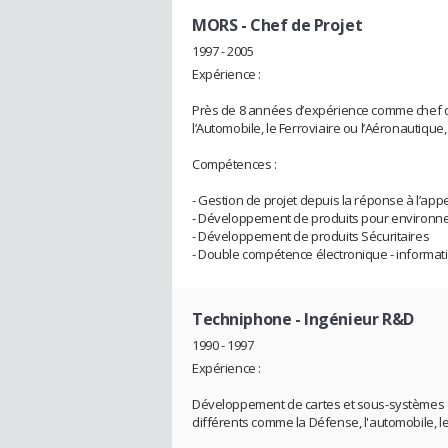
MORS
- Chef de Projet
1997 - 2005
Expérience :
Près de 8 années d’expérience comme chef de 
l’Automobile, le Ferroviaire ou l’Aéronautiq
Compétences :
- Gestion de projet depuis la réponse à l’appel
- Développement de produits pour environnem
- Développement de produits Sécuritaires
- Double compétence électronique - informat
Techniphone
- Ingénieur R&D
1990 - 1997
Expérience :
Développement de cartes et sous-systèmes él
différents comme la Défense, l'automobile, le