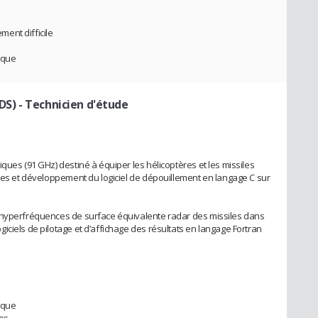
ent difficile
ique
DS)
- Technicien d'étude
ques (91 GHz) destiné à équiper les hélicoptères et les missiles
bles et développement du logiciel de dépouillement en langage C sur
 hyperfréquences de surface équivalente radar des missiles dans
ciels de pilotage et d’affichage des résultats en langage Fortran
ique
es