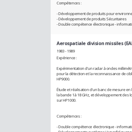
Compétences :
- Développement de produits pour environnem
- Développement de produits Sécuritaires
- Double compétence électronique - informat
Aerospatiale division missiles (EA
1983 - 1989
Expérience :
Expérimentation d'un radar à ondes millimétri
pour la détection et la reconnaissance de ci
HP9000.
Étude et réalisation d'un banc de mesure en
la bande 1à 18 GHz, et développement des logi
sur HP1000.
Compétences :
- Double compétence électronique - informat
- Développements systèmes Hyperfréquenc