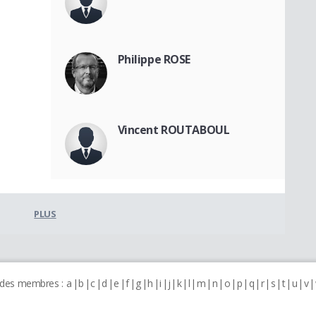
Philippe ROSE
Vincent ROUTABOUL
PLUS
 des membres :
a
b
c
d
e
f
g
h
i
j
k
l
m
n
o
p
q
r
s
t
u
v