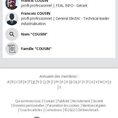
Francis COUSIN
profil professionnel | FEAL INFO - Gérant
Francois COUSIN
profil professionnel | General Electric - Technical leader
industrialisation
Nom "COUSIN"
Famille "COUSIN"
Annuaire des membres :
a
b
c
d
e
f
g
h
i
j
k
l
m
n
o
p
q
r
s
t
u
v
w
x
y
z
Qui sommes nous
Contact
Publicité
Recrutement
Societé
Données personnelles
Paramétrer les cookies
Mentions légales
Tous les articles
Corrections
© 2022 CCM Benchmark