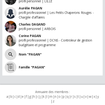
profil personnel | LILLE
Aurélie PAGAN
profil professionnel | Les Petits Chaperons Rouges -
Chargée d'affaires
Charles DAGAND
profil personnel | ARBOIS
Corine PAGAN
profil professionnel | DCNS - Controleur de gestion
budgétaire et programme
Nom "PAGAN"
Famille "PAGAN"
Annuaire des membres :
a
b
c
d
e
f
g
h
i
j
k
l
m
n
o
p
q
r
s
t
u
v
w
x
y
z