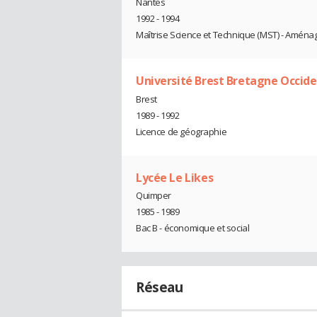
Nantes
1992 - 1994
Maîtrise Science et Technique (MST) - Aménag
Université Brest Bretagne Occid
Brest
1989 - 1992
Licence de géographie
Lycée Le Likes
Quimper
1985 - 1989
Bac B - économique et social
Réseau