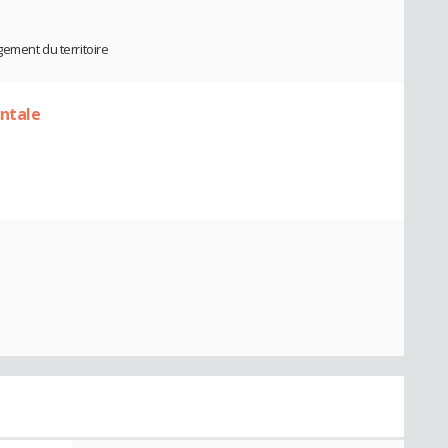
ement du territoire
entale