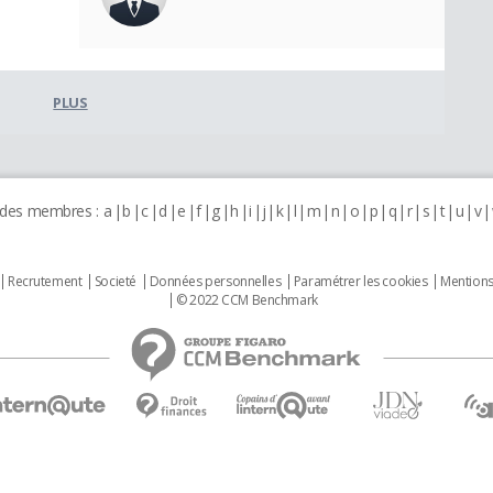
PLUS
 des membres :
a
b
c
d
e
f
g
h
i
j
k
l
m
n
o
p
q
r
s
t
u
v
Recrutement
Societé
Données personnelles
Paramétrer les cookies
Mentions
© 2022 CCM Benchmark