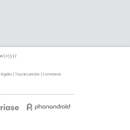
w
x
y
z
 légales
Tous les articles
Corrections