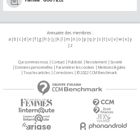
Annuaire des membres :
a
b
c
d
e
f
g
h
i
j
k
l
m
n
o
p
q
r
s
t
u
v
w
x
y
z
Qui sommes nous
Contact
Publicité
Recrutement
Societé
Données personnelles
Paramétrer les cookies
Mentions légales
Tous les articles
Corrections
© 2022 CCM Benchmark