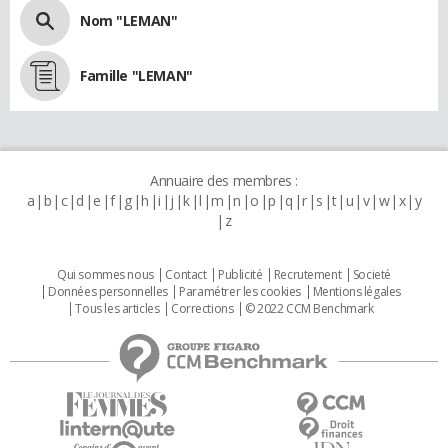
Nom "LEMAN"
Famille "LEMAN"
Annuaire des membres :
a
b
c
d
e
f
g
h
i
j
k
l
m
n
o
p
q
r
s
t
u
v
w
x
y
z
Qui sommes nous
Contact
Publicité
Recrutement
Societé
Données personnelles
Paramétrer les cookies
Mentions légales
Tous les articles
Corrections
© 2022 CCM Benchmark