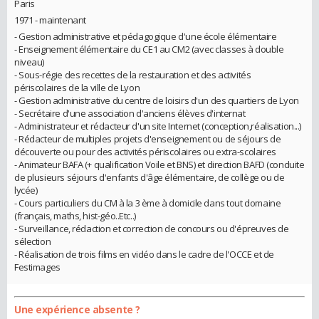
Paris
1971 - maintenant
- Gestion administrative et pédagogique d'une école élémentaire
- Enseignement élémentaire du CE1 au CM2 (avec classes à double
niveau)
- Sous-régie des recettes de la restauration et des activités
périscolaires de la ville de Lyon
- Gestion administrative du centre de loisirs d'un des quartiers de Lyon
- Secrétaire d'une association d'anciens élèves d'internat
- Administrateur et rédacteur d'un site Internet (conception,réalisation...)
- Rédacteur de multiples projets d'enseignement ou de séjours de
découverte ou pour des activités périscolaires ou extra-scolaires
- Animateur BAFA (+ qualification Voile et BNS) et direction BAFD (conduite
de plusieurs séjours d'enfants d'âge élémentaire, de collège ou de
lycée)
- Cours particuliers du CM à la 3 ème à domicile dans tout domaine
(français, maths, hist-géo..Etc..)
- Surveillance, rédaction et correction de concours ou d'épreuves de
sélection
- Réalisation de trois films en vidéo dans le cadre de l'OCCE et de
Festimages
Une expérience absente ?