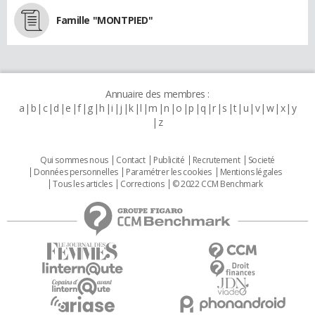
Famille "MONTPIED"
Annuaire des membres :
a
b
c
d
e
f
g
h
i
j
k
l
m
n
o
p
q
r
s
t
u
v
w
x
y
z
Qui sommes nous
Contact
Publicité
Recrutement
Societé
Données personnelles
Paramétrer les cookies
Mentions légales
Tous les articles
Corrections
© 2022 CCM Benchmark