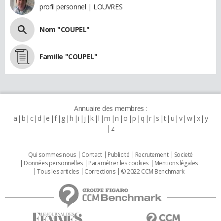
profil personnel | LOUVRES
Nom "COUPEL"
Famille "COUPEL"
Annuaire des membres :
a
b
c
d
e
f
g
h
i
j
k
l
m
n
o
p
q
r
s
t
u
v
w
x
y
z
Qui sommes nous
Contact
Publicité
Recrutement
Societé
Données personnelles
Paramétrer les cookies
Mentions légales
Tous les articles
Corrections
© 2022 CCM Benchmark