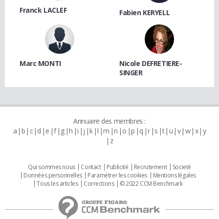
Franck LACLEF
Fabien KERYELL
Marc MONTI
Nicole DEFRETIERE-
SINGER
Annuaire des membres :
a
b
c
d
e
f
g
h
i
j
k
l
m
n
o
p
q
r
s
t
u
v
w
x
y
z
Qui sommes nous
Contact
Publicité
Recrutement
Societé
Données personnelles
Paramétrer les cookies
Mentions légales
Tous les articles
Corrections
© 2022 CCM Benchmark