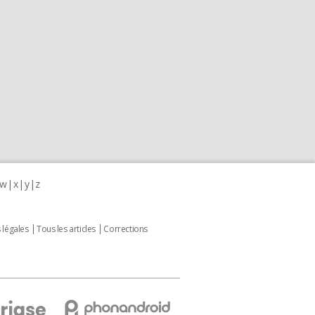
w
x
y
z
 légales
Tous les articles
Corrections