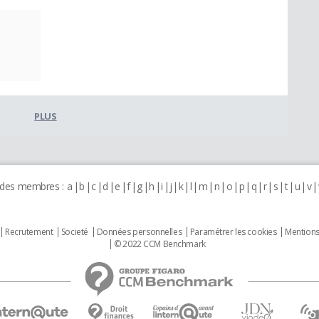
PLUS
 des membres :
a
b
c
d
e
f
g
h
i
j
k
l
m
n
o
p
q
r
s
t
u
v
Recrutement
Societé
Données personnelles
Paramétrer les cookies
Mentions
© 2022 CCM Benchmark