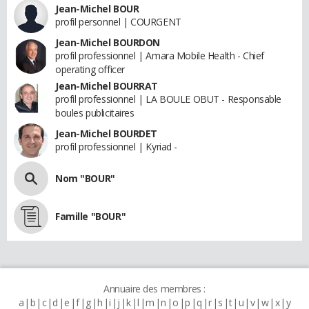
Jean-Michel BOUR
profil personnel | COURGENT
Jean-Michel BOURDON
profil professionnel | Amara Mobile Health - Chief
operating officer
Jean-Michel BOURRAT
profil professionnel | LA BOULE OBUT - Responsable
boules publicitaires
Jean-Michel BOURDET
profil professionnel | Kyriad -
Nom "BOUR"
Famille "BOUR"
Annuaire des membres :
a
b
c
d
e
f
g
h
i
j
k
l
m
n
o
p
q
r
s
t
u
v
w
x
y