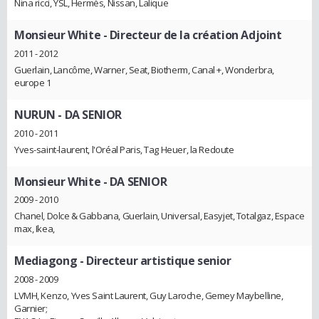
Nina ricci, YSL, Hermès, Nissan, Lalique
Monsieur White
- Directeur de la création Adjoint
2011 - 2012
Guerlain, Lancôme, Warner, Seat, Biotherm, Canal +, Wonderbra,
europe 1
NURUN
- DA SENIOR
2010 - 2011
Yves-saint-laurent, l'Oréal Paris, Tag Heuer, la Redoute
Monsieur White
- DA SENIOR
2009 - 2010
Chanel, Dolce & Gabbana, Guerlain, Universal, Easyjet, Totalgaz, Espace
max, Ikea,
Mediagong
- Directeur artistique senior
2008 - 2009
LVMH, Kenzo, Yves Saint Laurent, Guy Laroche, Gemey Maybelline,
Garnier;