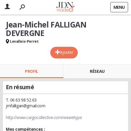
MENU
Jean-Michel FALLIGAN
DEVERGNE
Levallois-Perret
Ajouter
PROFIL
RÉSEAU
En résumé
T. 06 63 98 52 63
jmfalligan@gmail.com
http://www.cargocollective.com/wearetype
Mes compétences :