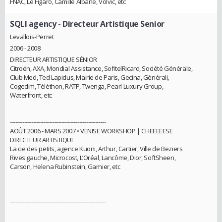
FNAC, Le Figaro, Camille Albane, Volvic, etc
SQLI agency
- Directeur Artistique Senior
Levallois-Perret
2006 - 2008
DIRECTEUR ARTISTIQUE SÉNIOR
Citroën, AXA, Mondial Assistance, SofitelRicard, Société Générale,
Club Med, Ted Lapidus, Mairie de Paris, Gecina, Générali,
Cogedim, Téléthon, RATP, Twenga, Pearl Luxury Group,
Waterfront, etc
------------------------------------------------------
AOÛT 2006 - MARS 2007 • VENISE WORKSHOP | CHEEEEESE
DIRECTEUR ARTISTIQUE
La cie des petits, agence Kuoni, Arthur, Cartier, Ville de Beziers
Rives gauche, Microcost, L’Oréal, Lancôme, Dior, SoftSheen,
Carson, Helena Rubinstein, Garnier, etc
------------------------------------------------------