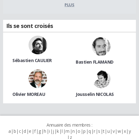
PLUS
Ils se sont croisés
Sébastien CAULIER
Bastien FLAMAND
Olivier MOREAU
Jousselin NICOLAS
Annuaire des membres :
a
b
c
d
e
f
g
h
i
j
k
l
m
n
o
p
q
r
s
t
u
v
w
x
y
z