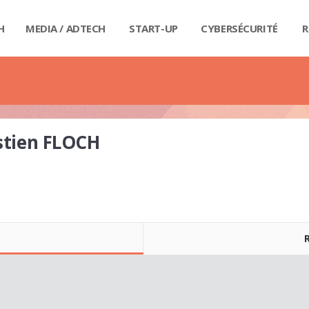
H
MEDIA / ADTECH
START-UP
CYBERSÉCURITÉ
R
BIG
CAR
FI
IND
E-R
IOT
MA
PA
QU
RET
SE
SM
WE
MA
LIV
GUI
GUI
GUI
GUI
GUI
GU
GUI
BUD
PRI
DIC
DIC
DIC
DI
DI
DIC
stien FLOCH