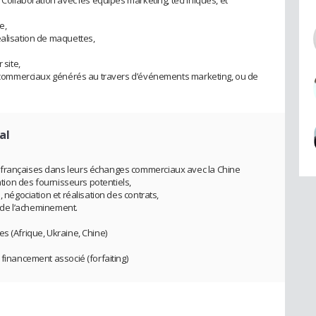
. Collaboration avec les équipes marketing, techniques, et
e,
éalisation de maquettes,
 site,
ds commerciaux générés au travers d’événements marketing, ou de
al
 françaises dans leurs échanges commerciaux avec la Chine
cation des fournisseurs potentiels,
, négociation et réalisation des contrats,
et de l’acheminement.
s (Afrique, Ukraine, Chine)
 financement associé (forfaiting)