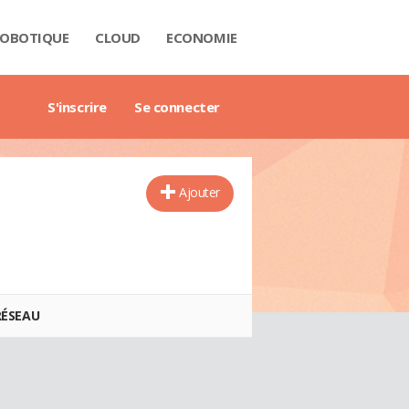
OBOTIQUE
CLOUD
ECONOMIE
 DATA
RIÈRE
NTECH
USTRIE
H
RTECH
TRIMOINE
ANTIQUE
AIL
O
ART CITY
B3
GAZINE
RES BLANCS
DE DE L'ENTREPRISE DIGITALE
DE DE L'IMMOBILIER
DE DE L'INTELLIGENCE ARTIFICIELLE
DE DES IMPÔTS
DE DES SALAIRES
IDE DU MANAGEMENT
DE DES FINANCES PERSONNELLES
GET DES VILLES
X IMMOBILIERS
TIONNAIRE COMPTABLE ET FISCAL
TIONNAIRE DE L'IOT
TIONNAIRE DU DROIT DES AFFAIRES
CTIONNAIRE DU MARKETING
CTIONNAIRE DU WEBMASTERING
TIONNAIRE ÉCONOMIQUE ET FINANCIER
S'inscrire
Se connecter
Ajouter
RÉSEAU