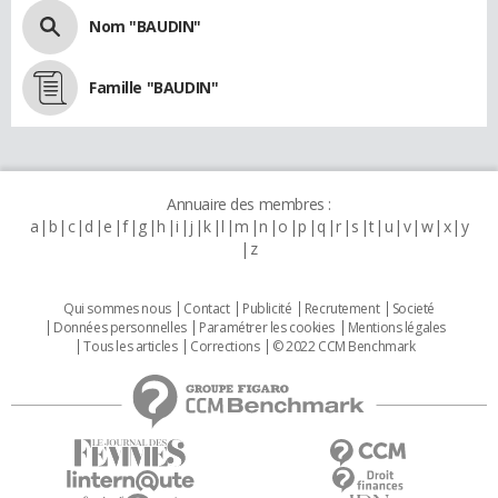
Nom "BAUDIN"
Famille "BAUDIN"
Annuaire des membres :
a
b
c
d
e
f
g
h
i
j
k
l
m
n
o
p
q
r
s
t
u
v
w
x
y
z
Qui sommes nous
Contact
Publicité
Recrutement
Societé
Données personnelles
Paramétrer les cookies
Mentions légales
Tous les articles
Corrections
© 2022 CCM Benchmark