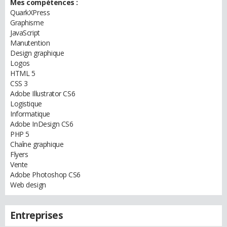
Mes compétences :
QuarkXPress
Graphisme
JavaScript
Manutention
Design graphique
Logos
HTML 5
CSS 3
Adobe Illustrator CS6
Logistique
Informatique
Adobe InDesign CS6
PHP 5
Chaîne graphique
Flyers
Vente
Adobe Photoshop CS6
Web design
Entreprises