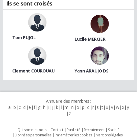
Ils se sont croisés
Tom PUJOL
Lucile MERCIER
Clement COUROUAU
Yann ARAUJO DS
Annuaire des membres :
a
b
c
d
e
f
g
h
i
j
k
l
m
n
o
p
q
r
s
t
u
v
w
x
y
z
Qui sommes nous
Contact
Publicité
Recrutement
Societé
Données personnelles
Paramétrer les cookies
Mentions légales