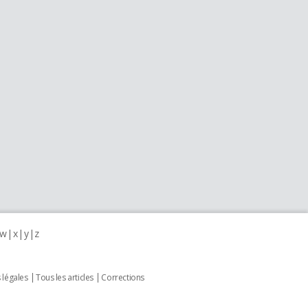
w
x
y
z
 légales
Tous les articles
Corrections