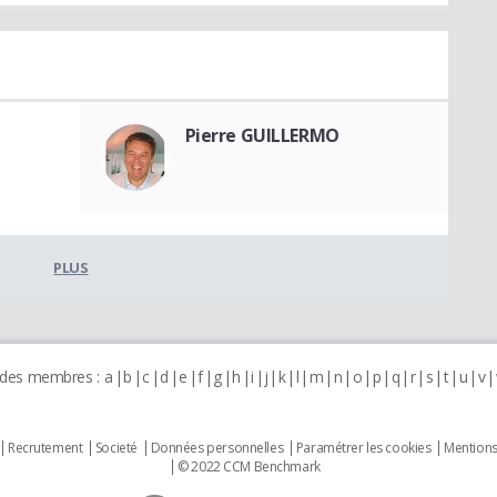
Pierre GUILLERMO
PLUS
 des membres :
a
b
c
d
e
f
g
h
i
j
k
l
m
n
o
p
q
r
s
t
u
v
Recrutement
Societé
Données personnelles
Paramétrer les cookies
Mentions
© 2022 CCM Benchmark